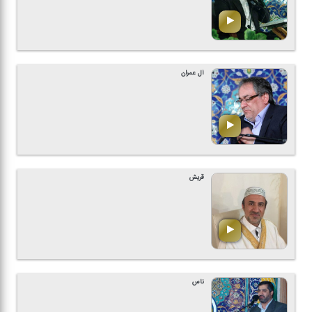
آل عمران
قریش
ناس