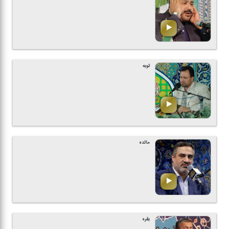
توبه
مائده
بقره