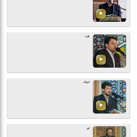
بقره
اعراف
نور