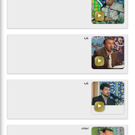
بقره
بقره
احقاف