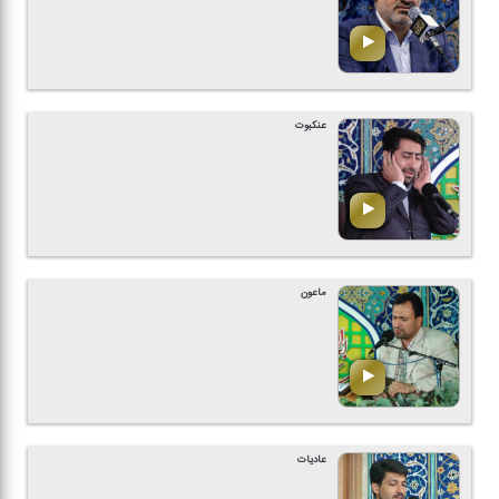
عنكبوت
ماعون
عادیات