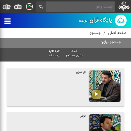
پایگاه قرآن
ایران‌صدا
صفحه اصلی
جستجو
جستجو برای:
۱۸۰۸
۱,۷۲ ثانیه
نتایج جستجو
یافت شد
آل عمران
فرقان