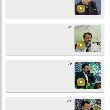
نمل
كوثر
یونس