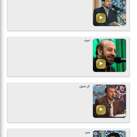
اسراء
آل عمران
یس