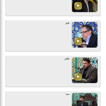
فاطر
فرقان
حمد