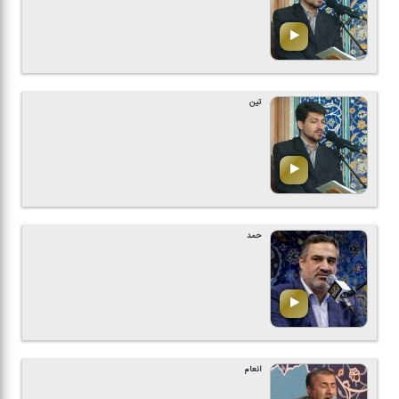
تین
حمد
انعام