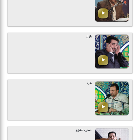
زلزال
بقره
ضحی، انشراح