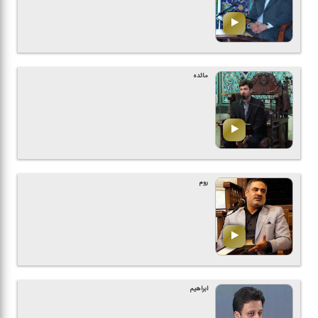
مائده
روم
ابراهیم