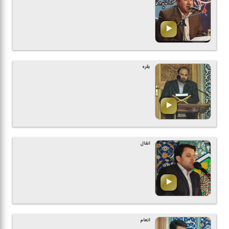
بقره
انفال
انعام