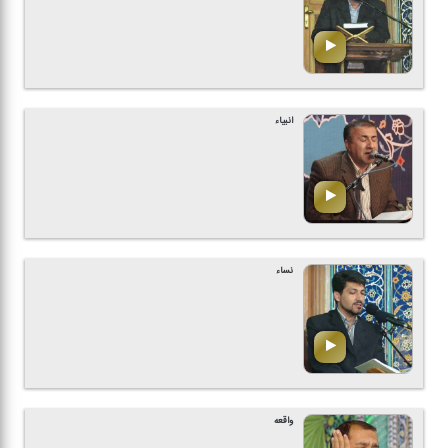
انبیاء
نساء
واقعه