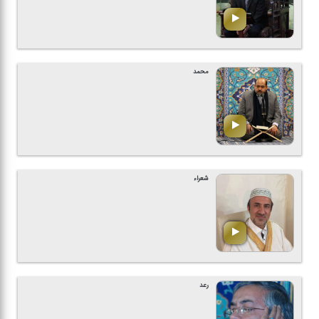
محمد
شعراء
رعد