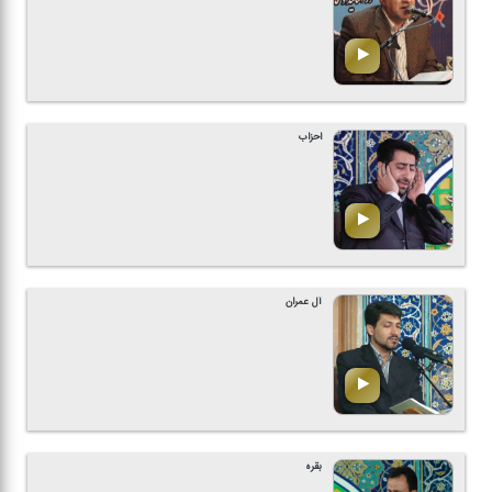
احزاب
آل عمران
بقره