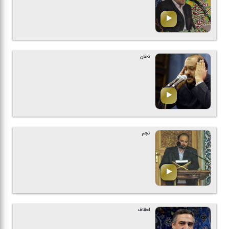
دخان
نجم
احقاف